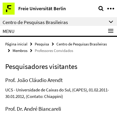
Springe
Serviço
Freie Universität Berlin
direkt
de
zu
navegação
Centro de Pesquisas Brasileiras
Inhalt
MENU
Página inicial
Pesquisa
Centro de Pesquisas Brasileiras
Membros
Professores Convidados
Pesquisadores visitantes
Prof. João Cláudio Arendt
UCS - Universidade de Caixas do Sul, (CAPES), 01.02.2011-
30.01.2012, (Contato: Chiappini)
Prof. Dr. André Biancareli