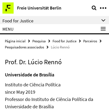
Springe
Serviço
Freie Universität Berlin
direkt
de
zu
navegação
Food for Justice
Inhalt
MENU
Página inicial
Pesquisa
Food for Justice
Parceiros
Pesquisadores associados
Lúcio Rennó
Prof. Dr. Lúcio Rennó
Universidade de Brasília
Instituto de Ciência Política
since May 2019
Professor do Instituto de Ciência Política da
Universidade de Brasília