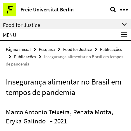
Springe
Serviço
Freie Universität Berlin
direkt
de
zu
navegação
Food for Justice
Inhalt
MENU
Página inicial
Pesquisa
Food for Justice
Publicações
Publicações
Insegurança alimentar no Brasil em tempos
de pandemia
Insegurança alimentar no Brasil em
tempos de pandemia
Marco Antonio Teixeira, Renata Motta,
Eryka Galindo
– 2021