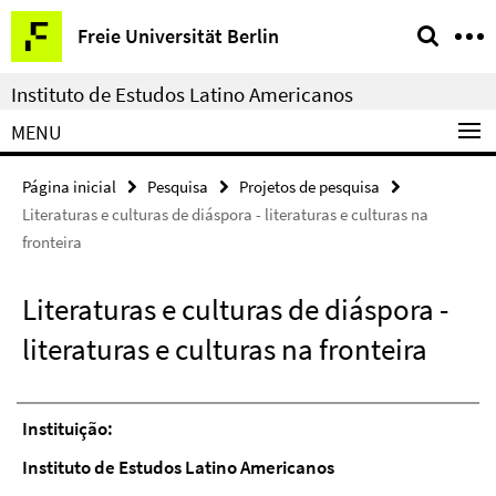
Springe
Serviço
Freie Universität Berlin
direkt
de
zu
navegação
Instituto de Estudos Latino Americanos
Inhalt
MENU
Página inicial
Pesquisa
Projetos de pesquisa
Literaturas e culturas de diáspora - literaturas e culturas na
fronteira
Literaturas e culturas de diáspora -
literaturas e culturas na fronteira
Instituição:
Instituto de Estudos Latino Americanos