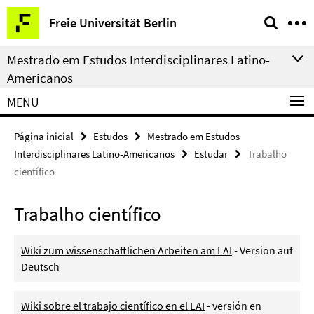
Springe
Serviço
Freie Universität Berlin
direkt
de
zu
navegação
Mestrado em Estudos Interdisciplinares Latino-
Inhalt
Americanos
MENU
Página inicial
Estudos
Mestrado em Estudos
Interdisciplinares Latino-Americanos
Estudar
Trabalho
científico
Trabalho científico
Wiki zum wissenschaftlichen Arbeiten am LAI
- Version auf
Deutsch
Wiki sobre el trabajo científico en el LAI
- versión en