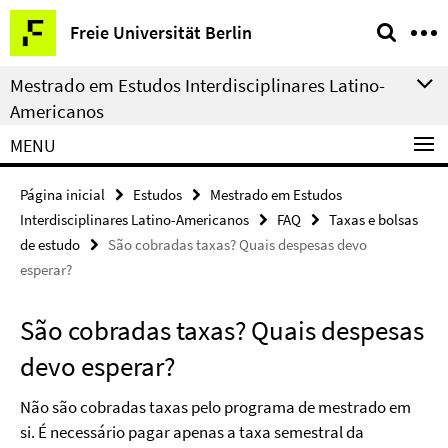
Springe
Serviço
Freie Universität Berlin
direkt
de
zu
navegação
Mestrado em Estudos Interdisciplinares Latino-
Inhalt
Americanos
MENU
Página inicial
Estudos
Mestrado em Estudos
Interdisciplinares Latino-Americanos
FAQ
Taxas e bolsas
de estudo
São cobradas taxas? Quais despesas devo
esperar?
São cobradas taxas? Quais despesas
devo esperar?
Não são cobradas taxas pelo programa de mestrado em
si. É necessário pagar apenas a taxa semestral da