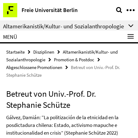
Springe
Service-
Freie Universität Berlin
direkt
Navigation
zu
Altamerikanistik/Kultur- und Sozialanthropologie
Inhalt
MENÜ
Startseite
Disziplinen
Altamerikanistik/Kultur- und
Sozialanthropologie
Promotion & Postdoc
Abgeschlossene Promotionen
Betreut von Univ.-Prof. Dr.
Stephanie Schütze
Betreut von Univ.-Prof. Dr.
Stephanie Schütze
Gálvez, Damián: “La politización de la etnicidad en la
posdictadura chilena: Estado, activismo mapuche e
institucionalidad en crisis” (Stephanie Schütze 2022)