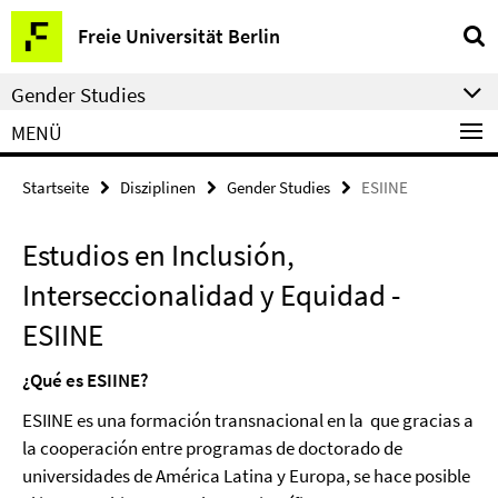
Springe
Service-
Freie Universität Berlin
direkt
Navigation
zu
Gender Studies
Inhalt
MENÜ
Startseite
Disziplinen
Gender Studies
ESIINE
Estudios en Inclusión,
Interseccionalidad y Equidad -
ESIINE
¿Qué es ESIINE?
ESIINE es una formación transnacional en la que gracias a
la cooperación entre programas de doctorado de
universidades de América Latina y Europa, se hace posible