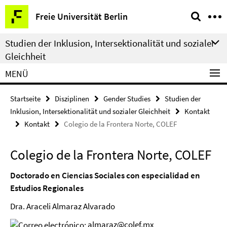
Springe
Service-
Freie Universität Berlin
direkt
Navigation
zu
Studien der Inklusion, Intersektionalität und sozialer
Inhalt
Gleichheit
MENÜ
Startseite
Disziplinen
Gender Studies
Studien der
Inklusion, Intersektionalität und sozialer Gleichheit
Kontakt
Kontakt
Colegio de la Frontera Norte, COLEF
Colegio de la Frontera Norte, COLEF
Doctorado en Ciencias Sociales con especialidad en
Estudios Regionales
Dra. Araceli Almaraz Alvarado
almaraz@colef.mx