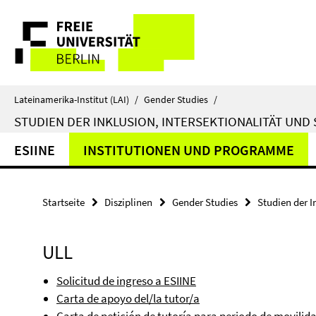
Springe
Service-
direkt
zu
Navigation
Inhalt
Lateinamerika-Institut (LAI)
/
Gender Studies
/
STUDIEN DER INKLUSION, INTERSEKTIONALITÄT UND 
ESIINE
INSTITUTIONEN UND PROGRAMME
Startseite
Disziplinen
Gender Studies
Studien der I
ULL
Solicitud de ingreso a ESIINE
Carta de apoyo del/la tutor/a