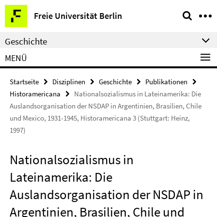
Springe
Service-
Freie Universität Berlin
direkt
Navigation
zu
Geschichte
Inhalt
MENÜ
Startseite
Disziplinen
Geschichte
Publikationen
Historamericana
Nationalsozialismus in Lateinamerika: Die
Auslandsorganisation der NSDAP in Argentinien, Brasilien, Chile
und Mexico, 1931-1945, Historamericana 3 (Stuttgart: Heinz,
1997)
Nationalsozialismus in
Lateinamerika: Die
Auslandsorganisation der NSDAP in
Argentinien, Brasilien, Chile und