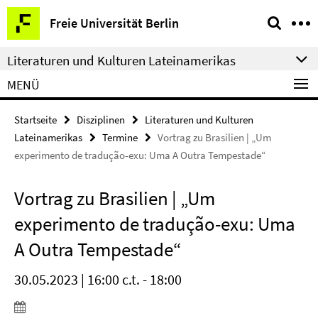
Springe
Service-
Freie Universität Berlin
direkt
Navigation
zu
Literaturen und Kulturen Lateinamerikas
Inhalt
MENÜ
Startseite
Disziplinen
Literaturen und Kulturen
Lateinamerikas
Termine
Vortrag zu Brasilien | „Um
experimento de tradução-exu: Uma A Outra Tempestade“
Vortrag zu Brasilien | „Um
experimento de tradução-exu: Uma
A Outra Tempestade“
30.05.2023 | 16:00 c.t. - 18:00