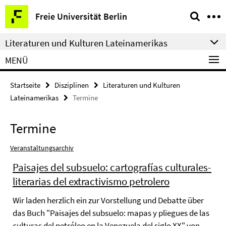
Springe
Service-
Freie Universität Berlin
direkt
Navigation
zu
Literaturen und Kulturen Lateinamerikas
Inhalt
MENÜ
Startseite
Disziplinen
Literaturen und Kulturen
Lateinamerikas
Termine
Termine
Veranstaltungsarchiv
Paisajes del subsuelo: cartografías culturales-
literarias del extractivismo petrolero
Wir laden herzlich ein zur Vorstellung und Debatte über
das Buch "Paisajes del subsuelo: mapas y pliegues de las
culturas del petróleo en la Venezuela del siglo XX" von