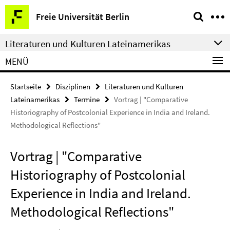
Springe
Service-
Freie Universität Berlin
direkt
Navigation
zu
Literaturen und Kulturen Lateinamerikas
Inhalt
MENÜ
Startseite
Disziplinen
Literaturen und Kulturen
Lateinamerikas
Termine
Vortrag | "Comparative
Historiography of Postcolonial Experience in India and Ireland.
Methodological Reflections"
Vortrag | "Comparative
Historiography of Postcolonial
Experience in India and Ireland.
Methodological Reflections"