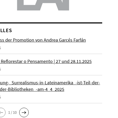
LLES
ss der Promotion von Andrea Garcés Farfán
6
 Reflorestar o Pensamento | 27 und 28.11.2025
6
lung-_Surrealismus-in-Lateinamerika_-ist-Teil-der-
der-Bibliotheken_-am-4_4_2025
5
1 / 10