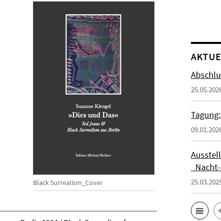
AKTUE
Abschlu
25.05.202
Tagung:
09.01.202
Ausstel
_Nacht-
25.03.202
Black Surrealism_Cover