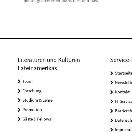
poesie-gedichte/ted-joans-dies-und-das/
Literaturen und Kulturen
Service-
Lateinamerikas
Startseit
Team
Newslett
Forschung
Kontakt
Studium & Lehre
IT-Servic
Promotion
Barrieref
Gäste & Fellows
Datensch
Impress