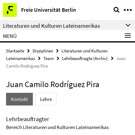
Springe
Service-
Freie Universität Berlin
direkt
Navigation
zu
Literaturen und Kulturen Lateinamerikas
Inhalt
MENÜ
Startseite
Disziplinen
Literaturen und Kulturen
Lateinamerikas
Team
Lehrbeauftragte (Archiv)
Juan
Camilo Rodríguez Pira
Juan Camilo Rodríguez Pira
Kontakt
Lehre
Lehrbeauftragter
Bereich Literaturen und Kulturen Lateinamerikas