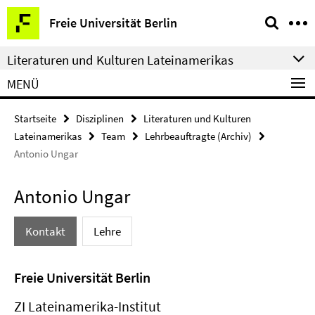
Springe
Service-
Freie Universität Berlin
direkt
Navigation
zu
Literaturen und Kulturen Lateinamerikas
Inhalt
MENÜ
Startseite
Disziplinen
Literaturen und Kulturen
Lateinamerikas
Team
Lehrbeauftragte (Archiv)
Antonio Ungar
Antonio Ungar
Kontakt
Lehre
Freie Universität Berlin
ZI Lateinamerika-Institut