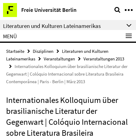
Springe
Service-
Freie Universität Berlin
direkt
Navigation
zu
Literaturen und Kulturen Lateinamerikas
Inhalt
MENÜ
Startseite
Disziplinen
Literaturen und Kulturen
Lateinamerikas
Veranstaltungen
Veranstaltungen 2013
Internationales Kolloquium über brasilianische Literatur der
Gegenwart | Colóquio Internacional sobre Literatura Brasileira
Contemporânea | Paris - Berlin | März 2013
Internationales Kolloquium über
brasilianische Literatur der
Gegenwart | Colóquio Internacional
sobre Literatura Brasileira