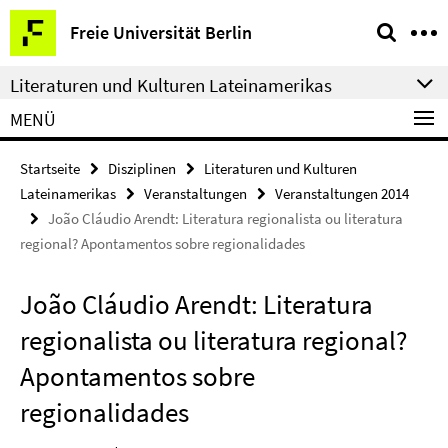
Springe
Service-
Freie Universität Berlin
direkt
Navigation
zu
Literaturen und Kulturen Lateinamerikas
Inhalt
MENÜ
Startseite
Disziplinen
Literaturen und Kulturen
Lateinamerikas
Veranstaltungen
Veranstaltungen 2014
João Cláudio Arendt: Literatura regionalista ou literatura
regional? Apontamentos sobre regionalidades
João Cláudio Arendt: Literatura
regionalista ou literatura regional?
Apontamentos sobre
regionalidades