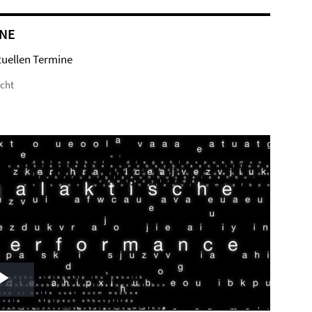
NE
tuellen Termine
icht
Play