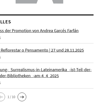
LLES
ss der Promotion von Andrea Garcés Farfán
6
 Reflorestar o Pensamento | 27 und 28.11.2025
6
lung-_Surrealismus-in-Lateinamerika_-ist-Teil-der-
der-Bibliotheken_-am-4_4_2025
5
1 / 10