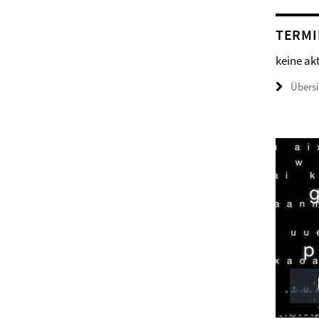
TERMI
keine ak
Übers