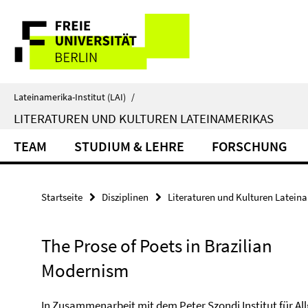
Springe
Service-
direkt
zu
Navigation
Inhalt
Lateinamerika-Institut (LAI)
/
LITERATUREN UND KULTUREN LATEINAMERIKAS
TEAM
STUDIUM & LEHRE
FORSCHUNG
Startseite
Disziplinen
Literaturen und Kulturen Latein
The Prose of Poets in Brazilian
Modernism
In Zusammenarbeit mit dem Peter Szondi Institut für A