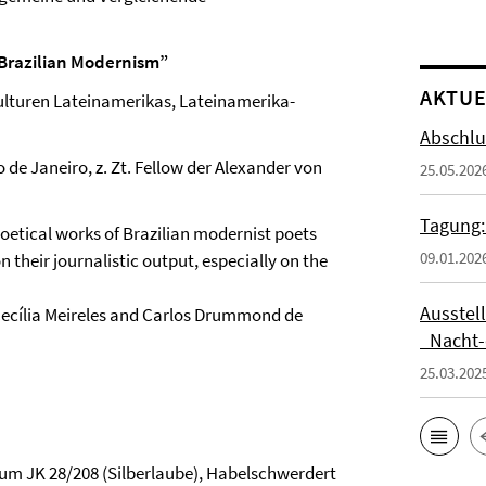
 Brazilian Modernism”
AKTUE
Kulturen Lateinamerikas, Lateinamerika-
Abschlu
o de Janeiro, z. Zt. Fellow der Alexander von
25.05.202
Tagung:
oetical works of Brazilian modernist poets
09.01.202
n their journalistic output, especially on the
Ausstel
Cecília Meireles and Carlos Drummond de
_Nacht-
25.03.202
 Raum JK 28/208 (Silberlaube), Habelschwerdert