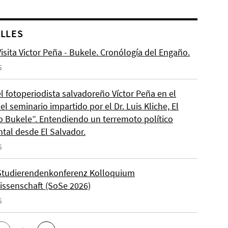
LLES
isita Victor Peña - Bukele. Cronólogía del Engaño.
6
el fotoperiodista salvadoreño Víctor Peña en el
l seminario impartido por el Dr. Luis Kliche, El
 Bukele”. Entendiendo un terremoto político
ntal desde El Salvador.
6
Studierendenkonferenz Kolloquium
wissenschaft (SoSe 2026)
6