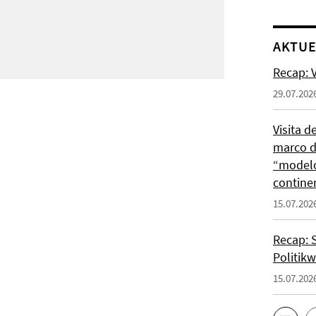
AKTUE
Recap: V
29.07.202
Visita d
marco de
“modelo
contine
15.07.202
Recap: 
Politik
15.07.202