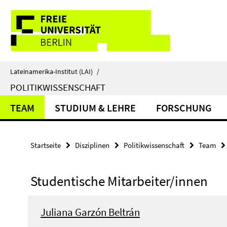
Springe
Service-
direkt
zu
Navigation
Inhalt
Lateinamerika-Institut (LAI)
/
POLITIKWISSENSCHAFT
TEAM
STUDIUM & LEHRE
FORSCHUNG
Startseite
Disziplinen
Politikwissenschaft
Team
Studentische Mitarbeiter/innen
Juliana Garzón Beltrán