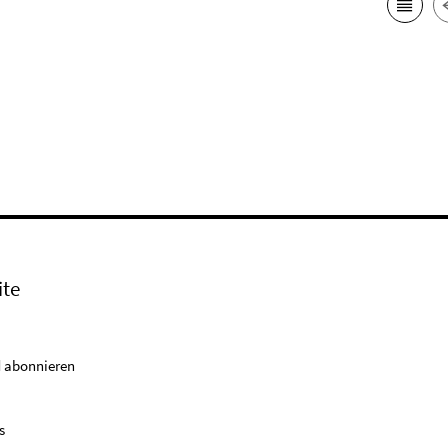
ite
 abonnieren
s