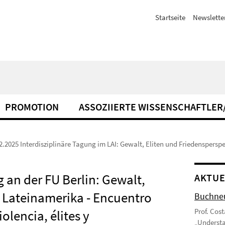
Startseite
Newslette
PROMOTION
ASSOZIIERTE WISSENSCHAFTLER
2.2025 Interdisziplinäre Tagung im LAI: Gewalt, Eliten und Friedenspersp
g an der FU Berlin: Gewalt,
AKTUE
n Lateinamerika - Encuentro
Buchneu
Prof. Cos
iolencia, élites y
„Understa