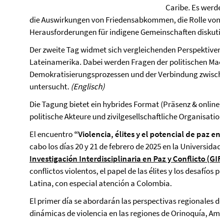
Caribe. Es werd
die Auswirkungen von Friedensabkommen, die Rolle von
Herausforderungen für indigene Gemeinschaften diskuti
Der zweite Tag widmet sich vergleichenden Perspektiven
Lateinamerika. Dabei werden Fragen der politischen Mac
Demokratisierungsprozessen und der Verbindung zwisch
untersucht.
(Englisch)
Die Tagung bietet ein hybrides Format (Präsenz & online)
politische Akteure und zivilgesellschaftliche Organisati
El encuentro
“Violencia, élites y el potencial de paz 
cabo los días 20 y 21 de febrero de 2025 en la Universidad
Investigación Interdisciplinaria en Paz y Conflicto (GI
conflictos violentos, el papel de las élites y los desafío
Latina, con especial atención a Colombia.
El primer día se abordarán las perspectivas regionales d
dinámicas de violencia en las regiones de Orinoquía, A