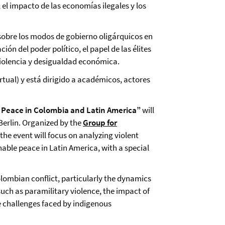
, el impacto de las economías ilegales y los
sobre los modos de gobierno oligárquicos en
n del poder político, el papel de las élites
violencia y desigualdad económica.
irtual) y está dirigido a académicos, actores
or Peace in Colombia and Latin America”
will
 Berlin. Organized by the
Group for
 the event will focus on analyzing violent
ainable peace in Latin America, with a special
Colombian conflict, particularly the dynamics
such as paramilitary violence, the impact of
e challenges faced by indigenous