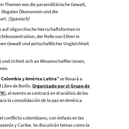
en Themen wie die paramilitärische Gewalt,
 illegalen Ökonomien und die
ert.
(Spanisch)
 auf oligarchische Herrschaftsformen in
htkonzentration, der Rolle von Eliten in
en Gewalt und wirtschaftlicher Ungleichheit
 und richtet sich an Wissenschaftler:innen,
onen.
en Colombia y América Latina”
se llevará a
 Libre de Berlín.
Organizado por el Grupo de
FK)
, el evento se centrará en el análisis de los
s para la consolidación de la paz en América
el conflicto colombiano, con énfasis en las
mazonía y Caribe. Se discutirán temas como la