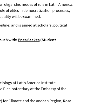
n oligarchic modes of rule in Latin America.
role of elites in democratization processes,
uality will be examined.
nline) and is aimed at scholars, political
touch with:
Enes Sackes
(Student
ciology at Latin America Institute -
 Plenipotentiary at the Embassy of the
) for Climate and the Andean Region, Rosa-