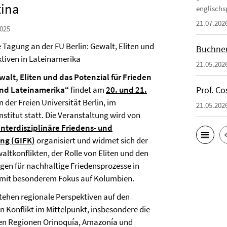
tina
englischsp
21.07.202
025
e Tagung an der FU Berlin: Gewalt, Eliten und
Buchneu
tiven in Lateinamerika
21.05.202
alt, Eliten und das Potenzial für Frieden
und Lateinamerika“
findet am
20. und 21.
Prof. Co
 der Freien Universität Berlin, im
21.05.202
stitut statt. Die Veranstaltung wird von
Interdisziplinäre Friedens- und
ung (GIFK)
organisiert und widmet sich der
altkonflikten, der Rolle von Eliten und den
en für nachhaltige Friedensprozesse in
 mit besonderem Fokus auf Kolumbien.
tehen regionale Perspektiven auf den
 Konflikt im Mittelpunkt, insbesondere die
en Regionen Orinoquía, Amazonía und