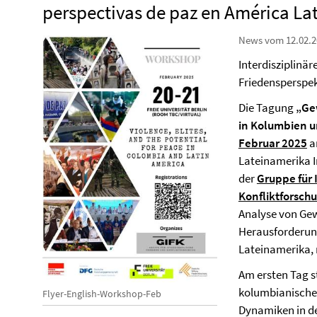
perspectivas de paz en América La
News vom 12.02.2
Interdisziplinär
Friedensperspek
Die Tagung
„Gew
in Kolumbien 
Februar 2025
an
Lateinamerika In
der
Gruppe für 
Konfliktforsch
Analyse von Gew
Herausforderung
Lateinamerika,
Am ersten Tag s
kolumbianischen
Flyer-English-Workshop-Feb
Dynamiken in d