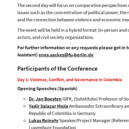
The second day will focus on comparative perspectives o
Issues such as the concentration of political power, the 
and the connection between violence and economic ineq
The event will be held in a hybrid format (in-person and o
actors, and civil society organizations.
For further information or any requests please get in 
Assistant)
enes.sackes@fu-berlin.de
Participants of the Conference
Day 1: Violence, Conflict, and Governance in Colombia
Opening Speeches (Spanish)
Dr. Jan Boesten
GIFK, (Substitute) Professor of So
Yadir Salazar Mejia
Ambassador Extraordinary and
Republic of Colombia in Germany
Lukas Reinehr
Speaker/Project Manager (Referent
Luxemburg Foundation