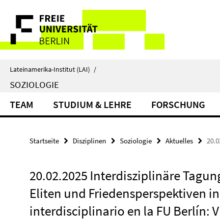
Springe
Service-
direkt
zu
Navigation
Inhalt
Lateinamerika-Institut (LAI)
/
SOZIOLOGIE
TEAM
STUDIUM & LEHRE
FORSCHUNG
Startseite
Disziplinen
Soziologie
Aktuelles
20.0
20.02.2025 Interdisziplinäre Tagun
Eliten und Friedensperspektiven i
interdisciplinario en la FU Berlín: V