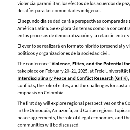
violencia paramilitar, los efectos de los acuerdos de paz
desafíos para las comunidades indígenas.
El segundo día se dedicará a perspectivas comparadas 
América Latina. Se explorarán temas como la concentració
en los procesos de democratización y la relación entre 
El evento se realizará en formato híbrido (presencial y v
políticos y organizaciones de la sociedad civil.
The conference
"Violence, Elites, and the Potential f
take place on February 20–21, 2025, at Freie Universität
Interdisciplinary Peace and Conflict Research (GIFK)
,
conflicts, the role of elites, and the challenges for sust
emphasis on Colombia.
The first day will explore regional perspectives on the 
in the Orinoquía, Amazonía, and Caribe regions. Topics 
peace agreements, the role of illegal economies, and th
communities will be discussed.