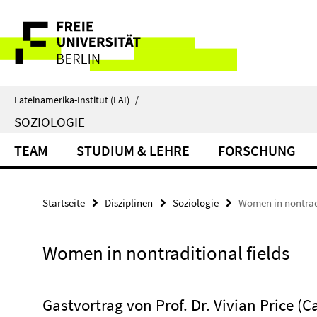
Springe
Service-
direkt
zu
Navigation
Inhalt
Lateinamerika-Institut (LAI)
/
SOZIOLOGIE
TEAM
STUDIUM & LEHRE
FORSCHUNG
Startseite
Disziplinen
Soziologie
Women in nontradi
Women in nontraditional fields
Gastvortrag von Prof. Dr. Vivian Price (Ca