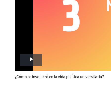
Play
Video
¿Cómo se involucró en la vida política universitaria?