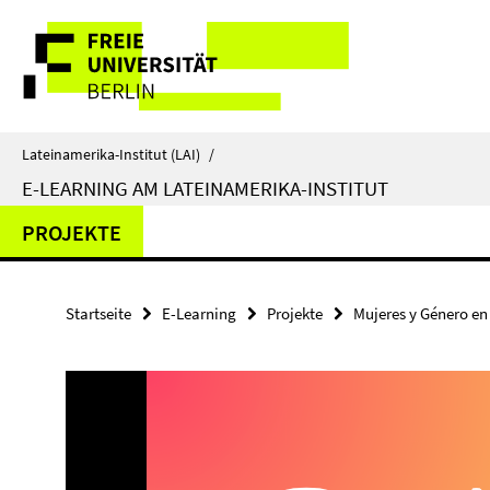
Springe
Service-
direkt
zu
Navigation
Inhalt
Lateinamerika-Institut (LAI)
/
E-LEARNING AM LATEINAMERIKA-INSTITUT
PROJEKTE
Startseite
E-Learning
Projekte
Mujeres y Género en