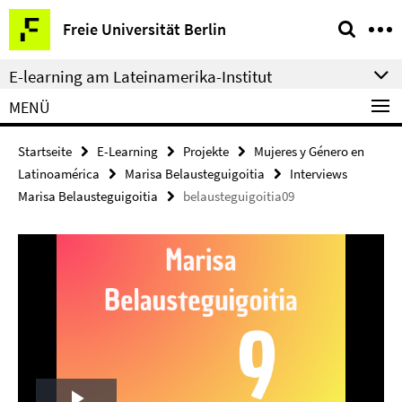
Springe
Service-
Freie Universität Berlin
direkt
Navigation
zu
E-learning am Lateinamerika-Institut
Inhalt
MENÜ
Startseite
E-Learning
Projekte
Mujeres y Género en
Latinoamérica
Marisa Belausteguigoitia
Interviews
Marisa Belausteguigoitia
belausteguigoitia09