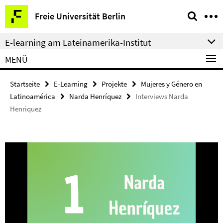
Springe
Service-
Freie Universität Berlin
direkt
Navigation
zu
E-learning am Lateinamerika-Institut
Inhalt
MENÜ
Startseite
E-Learning
Projekte
Mujeres y Género en
Latinoamérica
Narda Henríquez
Interviews Narda
Henriquez