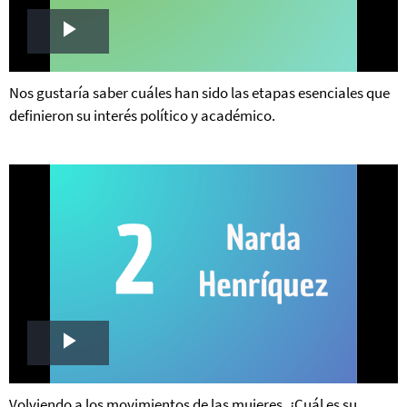
Play
Video
Nos gustaría saber cuáles han sido las etapas esenciales que
definieron su interés político y académico.
Play
Video
Volviendo a los movimientos de las mujeres. ¿Cuál es su