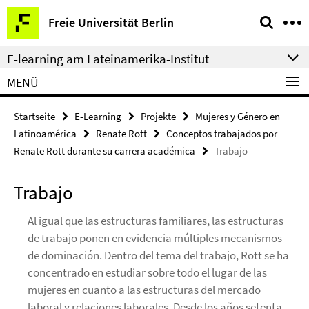
Springe
Service-
Freie Universität Berlin
direkt
Navigation
zu
E-learning am Lateinamerika-Institut
Inhalt
MENÜ
Startseite
E-Learning
Projekte
Mujeres y Género en
Latinoamérica
Renate Rott
Conceptos trabajados por
Renate Rott durante su carrera académica
Trabajo
Trabajo
Al igual que las estructuras familiares, las estructuras
de trabajo ponen en evidencia múltiples mecanismos
de dominación. Dentro del tema del trabajo, Rott se ha
concentrado en estudiar sobre todo el lugar de las
mujeres en cuanto a las estructuras del mercado
laboral y relaciones laborales. Desde los años setenta,