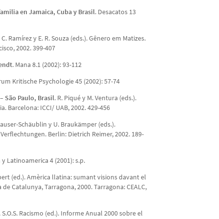
 familia en Jamaica, Cuba y Brasil
. Desacatos 13
 C. Ramírez y E. R. Souza (eds.). Gênero em Matizes.
isco, 2002. 399-407
rendt
. Mana 8.1 (2002): 93-112
rum Kritische Psychologie 45 (2002): 57-74
 – São Paulo, Brasil
. R. Piqué y M. Ventura (eds.).
ria. Barcelona: ICCI/ UAB, 2002. 429-456
 Hauser-Schäublin y U. Braukämper (eds.).
Verflechtungen. Berlin: Dietrich Reimer, 2002. 189-
 y Latinoamerica 4 (2001): s.p.
ert (ed.). Amèrica llatina: sumant visions davant el
na de Catalunya, Tarragona, 2000. Tarragona: CEALC,
. S.O.S. Racismo (ed.). Informe Anual 2000 sobre el