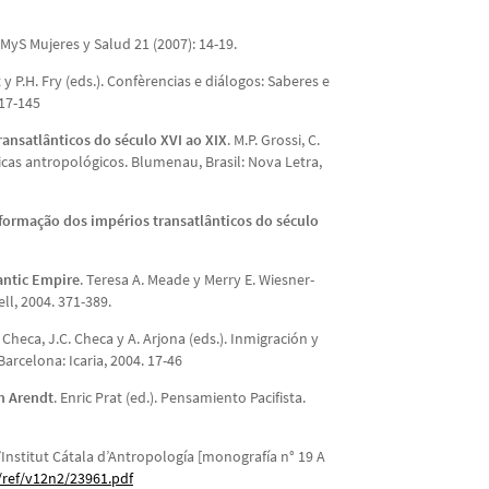
 MyS Mujeres y Salud 21 (2007): 14-19.
rt y P.H. Fry (eds.). Confèrencias e diálogos: Saberes e
117-145
ansatlânticos do século XVI ao XIX
. M.P. Grossi, C.
áticas antropológicos. Blumenau, Brasil: Nova Letra,
a formação dos impérios transatlânticos do século
antic Empire
. Teresa A. Meade y Merry E. Wiesner-
l, 2004. 371-389.
F. Checa, J.C. Checa y A. Arjona (eds.). Inmigración y
arcelona: Icaria, 2004. 17-46
h Arendt
. Enric Prat (ed.). Pensamiento Pacifista.
’Institut Cátala d’Antropología [monografía n° 19 A
/ref/v12n2/23961.pdf