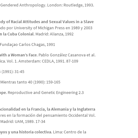
). Gendered Anthropology. London: Routledge, 1993.
dy of Racial Attitudes and Sexual Values in a Slave
ado por University of Michigan Press en 1989 y 2003
n la Cuba Colonial
. Madrid: Alianza, 1992
: Fundaçao Carlos Chagas, 1991
 with a Woman’s Face
. Pablo González Casanova et al.
rica. Vol. 1. Amsterdam: CEDLA, 1991. 87-109
 (1991): 31-45
. Mientras tanto 40 (1990): 159-165
ope
. Reproductive and Genetic Engineering 2.3
cionalidad en la Francia, la Alemania y la Inglaterra
mbres en la formación del pensamiento Occidental Vol.
. Madrid: UAM, 1989. 17-34
yos y una historia colectiva
. Lima: Centro de la