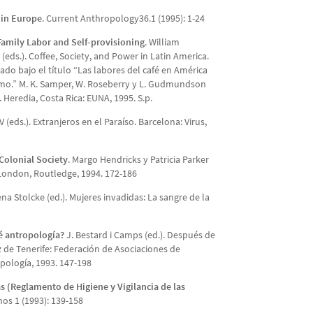
 in Europe
. Current Anthropology36.1 (1995): 1-24
Family Labor and Self-provisioning
. William
s.). Coffee, Society, and Power in Latin America.
ado bajo el título “Las labores del café en América
sumo.” M. K. Samper, W. Roseberry y L. Gudmundson
 Heredia, Costa Rica: EUNA, 1995. S.p.
V (eds.). Extranjeros en el Paraíso. Barcelona: Virus,
Colonial Society
. Margo Hendricks y Patricia Parker
. London, Routledge, 1994. 172-186
ena Stolcke (ed.). Mujeres invadidas: La sangre de la
é antropología?
J. Bestard i Camps (ed.). Después de
 de Tenerife: Federación de Asociaciones de
pología, 1993. 147-198
as (Reglamento de Higiene y Vigilancia de las
os 1 (1993): 139-158