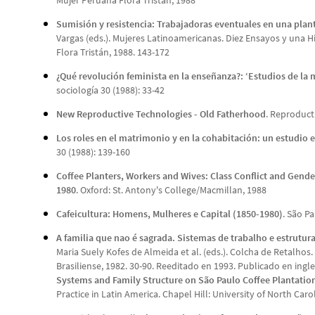
Mujer Peruana Flora Tristán, 1988
Sumisión y resistencia: Trabajadoras eventuales en una plan
Vargas (eds.). Mujeres Latinoamericanas. Diez Ensayos y una Hi
Flora Tristán, 1988. 143-172
¿Qué revolución feminista en la enseñanza?: ‘Estudios de la mu
sociología 30 (1988): 33-42
New Reproductive Technologies - Old Fatherhood
. Reproduct
Los roles en el matrimonio y en la cohabitación: un estudio e
30 (1988): 139-160
Coffee Planters, Workers and Wives: Class Conflict and Gende
1980
. Oxford: St. Antony's College/Macmillan, 1988
Cafeicultura: Homens, Mulheres e Capital (1850-1980)
. São Pa
A familia que nao é sagrada. Sistemas de trabalho e estrutura
Maria Suely Kofes de Almeida et al. (eds.). Colcha de Retalhos.
Brasiliense, 1982. 30-90. Reeditado en 1993. Publicado en ing
Systems and Family Structure on São Paulo Coffee Plantatio
Practice in Latin America. Chapel Hill: University of North Caro