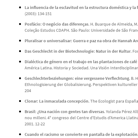
La influencia de la esclavitud en la estructura doméstica y la
(2003): 134-151
Posfácio: O negócio das diferenças
. H. Buarque de Almeida, M.
Coleção Estudos CDAPH. São Paulo: Universidade de São Franc
Pluralisar o universalisar: Guerra e paz na obra de Hannah A
Das Geschlecht in der Biotechnologie: Natur in der Kultur
. Fo
Dialéctica de género en el trabajo en las plantaciones de café
América Latina. Historia y Sociedad. Una Visión Interdisciplina
Geschlechterbeziehungen: eine vergessene Verflechtung
. B.
Ethnologisierung der Globalisierung. Perspektiven kultureller 
204
Clonar: La inmaculada concepción
. The Ecologist para España
Brasil: ¿Una nación con gentes tan diversas
. Yolanda Pérez Alb
nou milleni. 4° congreso del Centre d'Estudis d'America Llati
2001. 12-22
Cuando el racismo se convierte en pantalla de la explotación