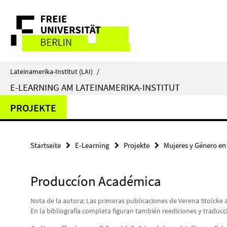
Springe
Service-
direkt
zu
Navigation
Inhalt
Lateinamerika-Institut (LAI)
/
E-LEARNING AM LATEINAMERIKA-INSTITUT
PROJEKTE
Startseite
E-Learning
Projekte
Mujeres y Género en
Produccíon Académica
Nota de la autora: Las primeras publicaciones de Verena Stolcke a
En la bibliografía completa figuran también reediciones y traducci