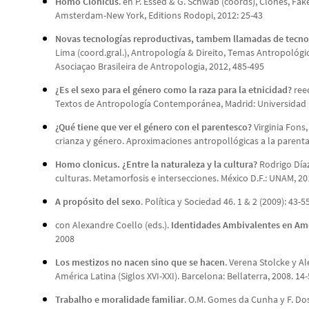
Homo Clonicus
. en P. Essed & G. Schwab (coords), Clones, Fa
Amsterdam-New York, Editions Rodopi, 2012: 25-43
Novas tecnologías reproductivas, tambem llamadas de tecnol
Lima (coord.gral.), Antropología & Direito, Temas Antropológic
Asociaçao Brasileira de Antropologia, 2012, 485-495
¿Es el sexo para el género como la raza para la etnicidad?
reed
Textos de Antropología Contemporánea, Madrid: Universidad N
¿Qué tiene que ver el género con el parentesco?
Virginia Fons,
crianza y género. Aproximaciones antropollógicas a la parenta
Homo clonicus. ¿Entre la naturaleza y la cultura?
Rodrigo Díaz
culturas. Metamorfosis e intersecciones. México D.F.: UNAM, 20
A propósito del sexo
. Política y Sociedad 46. 1 & 2 (2009): 43-5
con Alexandre Coello (eds.).
Identidades Ambivalentes en Amé
2008
Los mestizos no nacen sino que se hacen
. Verena Stolcke y A
América Latina (Siglos XVI-XXI). Barcelona: Bellaterra, 2008. 14
Trabalho e moralidade familiar
. O.M. Gomes da Cunha y F. Do