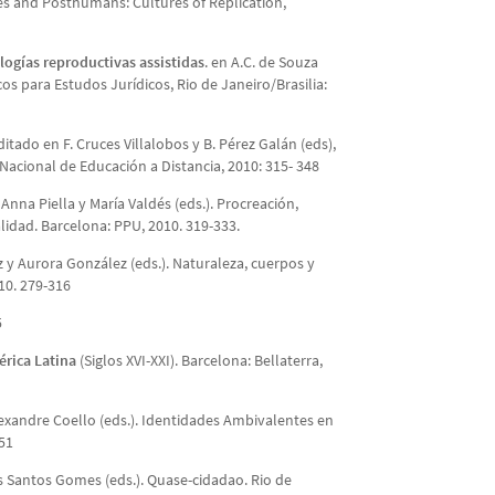
kes and Posthumans: Cultures of Replication,
ogías reproductivas assistidas
. en A.C. de Souza
os para Estudos Jurídicos, Rio de Janeiro/Brasilia:
itado en F. Cruces Villalobos y B. Pérez Galán (eds),
acional de Educación a Distancia, 2010: 315- 348
 Anna Piella y María Valdés (eds.). Procreación,
lidad. Barcelona: PPU, 2010. 319-333.
 y Aurora González (eds.). Naturaleza, cuerpos y
10. 279-316
5
rica Latina
(Siglos XVI-XXI). Barcelona: Bellaterra,
lexandre Coello (eds.). Identidades Ambivalentes en
-51
s Santos Gomes (eds.). Quase-cidadao. Rio de