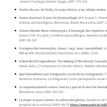
Janeiro: Fundaçao Getulio Vargas, 2007. 171-215
Óvulos de oro. De Dolly, la oveja clónica, a las células madre
.
Homo clonicus? O sexo da biotecnología
. M.P. Grossi, C. Ecke
práticas antropológicos. Blumenau, Brasil: Nova Letra, 2007. 
Género Mundo Novo: Interseçoes. A formação dos impérios tr
Eckert y P.H. Fry (eds.). Confèrencias e diálogos: Saberes e pr
2007. 82-116
O enigma das interseções: classe, ‘raça’, sexo, sexualidade: 
XVI ao XIX
. Revista Estudos Feministas 14.1 (2006): 15-41
A New World Engendered. The Making of the Iberian Transatl
Hanks (eds.). A Companion to Gender History. Malden: Blackwel
Qué entendemos por integración social de los inmigrantes
. 
derechos humanos. La integración como participación social. B
Lo espantosamente nuevo: Guerra y paz en la obra de Hanna
Barcelona: Icaria, 2004. 101-119
La mujer es puro cuento: la cultura del género
. Quaderns de l
propòsit de la cultura] (2003): 69-75
https://www.scielo.br/pdf