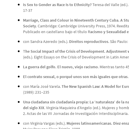
Is Sex to Gender as Race Is to Ethnicity?
Teresa del Valle (ed.
17-37
Marriage, Class and Colour in Nineteenth Century Cuba. A Stu
Society
. Cambridge: Cambridge University Press, 1974. Reedit
Publicado en castellano bajo el título R
acismo y Sexualidad e
con Sandra Azeredo (eds.).
Direitos reproductivos
. São Paulo
T
he Social Impact of the Crisis of Development. Adjustment
(eds.). Eight Essays on the Crisis of Development in Latin Ame
La guerra del golfo. El nuevo, viejo racismo
. Mientras tanto 45
El contrato sexual, o porqué unos son más iguales que otras
con María José Varela.
The New Spanish Law: A Model for Eur
(1989): 231–235
Una ciudadana sin ciudadanía propia: La ‘naturaleza’ de la na
del siglo XIX
. Virginia Maquieira d’Angelo (ed.). Mujeres y ho
2. Actas de las VII Jornadas de Investigación Interdisciplinaria
con Virginia Vargas (eds.).
Mujeres latinoamericanas. Diez ensa