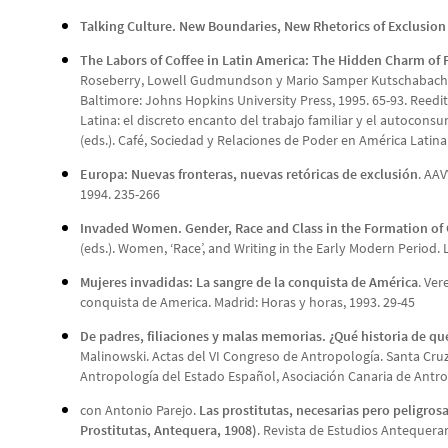
Talking Culture. New Boundaries, New Rhetorics of Exclusion
The Labors of Coffee in Latin America: The Hidden Charm of 
Roseberry, Lowell Gudmundson y Mario Samper Kutschabach (ed
Baltimore: Johns Hopkins University Press, 1995. 65-93. Reedit
Latina: el discreto encanto del trabajo familiar y el autocon
(eds.). Café, Sociedad y Relaciones de Poder en América Latina.
Europa: Nuevas fronteras, nuevas retóricas de exclusión
. AAV
1994. 235-266
Invaded Women. Gender, Race and Class in the Formation of 
(eds.). Women, ‘Race’, and Writing in the Early Modern Period
Mujeres invadidas: La sangre de la conquista de América
. Ver
conquista de America. Madrid: Horas y horas, 1993. 29-45
De padres, filiaciones y malas memorias. ¿Qué historia de qu
Malinowski. Actas del VI Congreso de Antropología. Santa Cruz
Antropología del Estado Español, Asociación Canaria de Antro
con Antonio Parejo.
Las prostitutas, necesarias pero peligros
Prostitutas, Antequera, 1908)
. Revista de Estudios Antequeran