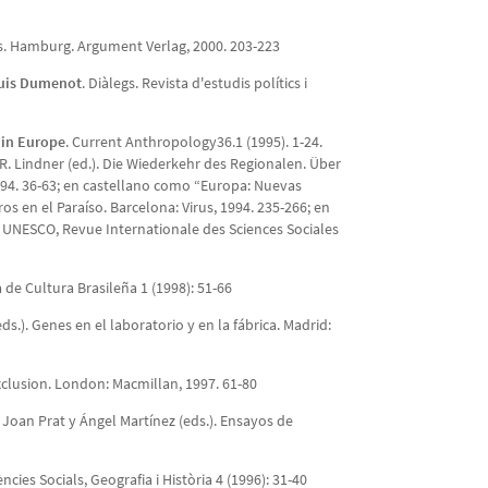
us. Hamburg. Argument Verlag, 2000. 203-223
ouis Dumenot
. Diàlegs. Revista d'estudis polítics i
 in Europe
. Current Anthropology36.1 (1995). 1-24.
. Lindner (ed.). Die Wiederkehr des Regionalen. Über
994. 36-63; en castellano como “Europa: Nuevas
ros en el Paraíso. Barcelona: Virus, 1994. 235-266; en
 UNESCO, Revue Internationale des Sciences Sociales
a de Cultura Brasileña 1 (1998): 51-66
ds.). Genes en el laboratorio y en la fábrica. Madrid:
 Exclusion. London: Macmillan, 1997. 61-80
. Joan Prat y Ángel Martínez (eds.). Ensayos de
ències Socials, Geografia i Història 4 (1996): 31-40