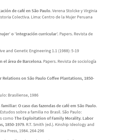
tación de café en São Paulo
. Verena Stolcke y Virginia
storia Colectiva. Lima: Centro de la Mujer Peruana
jer’ o ‘integración curricular’.
Papers. Revista de
ive and Genetic Engineering 1.1 (1988): 5-19
n el área de Barcelona
. Papers. Revista de sociología
r Relations on São Paulo Coffee Plantations, 1850-
ulo: Brasiliense, 1986
 familiar: O caso das fazendas de café em São Paulo
.
 Estudos sobre a familia no Brasil. São Paulo:
les como
The Exploitation of Family Morality. Labor
ns, 1850-1979
. R.T. Smith (ed.). Kinship Ideology and
lina Press, 1984. 264-296