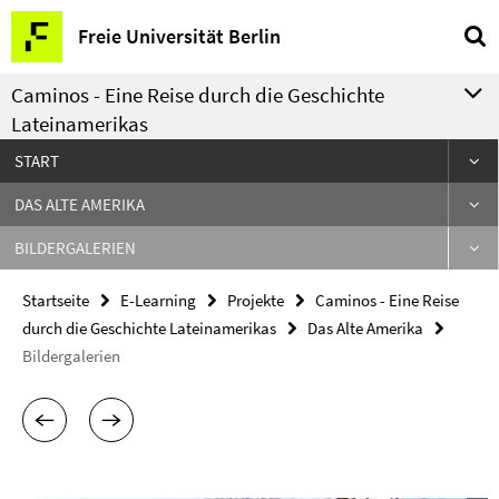
Springe
Service-
Freie Universität Berlin
direkt
Navigation
zu
Caminos - Eine Reise durch die Geschichte
Inhalt
Lateinamerikas
START
DAS ALTE AMERIKA
BILDERGALERIEN
Startseite
E-Learning
Projekte
Caminos - Eine Reise
durch die Geschichte Lateinamerikas
Das Alte Amerika
Bildergalerien