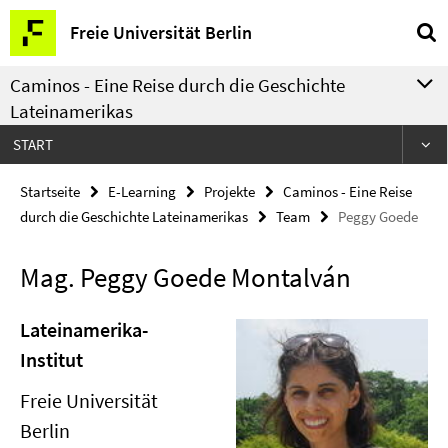
Springe
Service-
Freie Universität Berlin
direkt
Navigation
zu
Caminos - Eine Reise durch die Geschichte
Inhalt
Lateinamerikas
START
Startseite
E-Learning
Projekte
Caminos - Eine Reise
durch die Geschichte Lateinamerikas
Team
Peggy Goede
Mag. Peggy Goede Montalván
Lateinamerika-
Institut
Freie Universität
Berlin