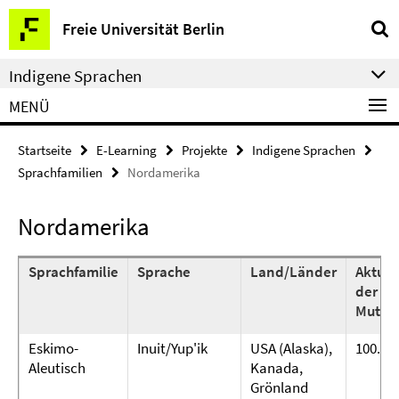
Springe
Service-
Freie Universität Berlin
direkt
Navigation
zu
Indigene Sprachen
Inhalt
MENÜ
Startseite
E-Learning
Projekte
Indigene Sprachen
Sprachfamilien
Nordamerika
Nordamerika
Sprachfamilie
Sprache
Land/Länder
Aktuel
der
Mutter
Eskimo-
Inuit/Yup'ik
USA (Alaska),
100.00
Aleutisch
Kanada,
Grönland