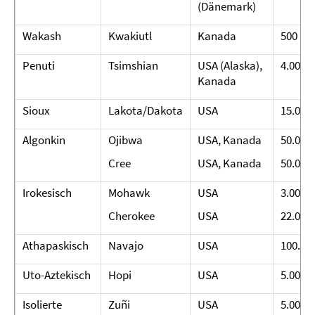
(Dänemark)
Wakash
Kwakiutl
Kanada
500
Penuti
Tsimshian
USA (Alaska),
4.000
Kanada
Sioux
Lakota/Dakota
USA
15.000
Algonkin
Ojibwa
USA, Kanada
50.000
Cree
USA, Kanada
50.000
Irokesisch
Mohawk
USA
3.000
Cherokee
USA
22.000
Athapaskisch
Navajo
USA
100.00
Uto-Aztekisch
Hopi
USA
5.000
Isolierte
Zuñi
USA
5.000