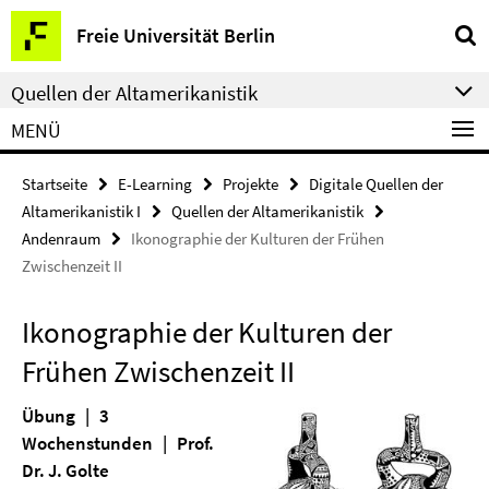
Springe
Service-
Freie Universität Berlin
direkt
Navigation
zu
Quellen der Altamerikanistik
Inhalt
MENÜ
Startseite
E-Learning
Projekte
Digitale Quellen der
Altamerikanistik I
Quellen der Altamerikanistik
Andenraum
Ikonographie der Kulturen der Frühen
Zwischenzeit II
Ikonographie der Kulturen der
Frühen Zwischenzeit II
Übung | 3
Wochenstunden | Prof.
Dr. J. Golte