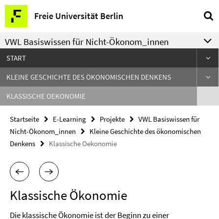
Springe
Service-
Freie Universität Berlin
direkt
Navigation
zu
VWL Basiswissen für Nicht-Ökonom_innen
Inhalt
START
KLEINE GESCHICHTE DES ÖKONOMISCHEN DENKENS
KLASSISCHE OEKONOMIE
Startseite
E-Learning
Projekte
VWL Basiswissen für
Nicht-Ökonom_innen
Kleine Geschichte des ökonomischen
Denkens
Klassische Oekonomie
Klassische Ökonomie
Die klassische Ökonomie ist der Beginn zu einer