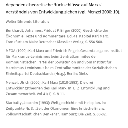
dependenztheoretische Rückschlüsse auf Marxs‘
Verständnis von Entwicklung ziehen (vgl. Menzel 2000: 10).
Weiterführende Literatur:
Burkhardt, Johannes; Priddat P. Birger (2000): Geschichte der
Ökonomie. Texte und Kommentare. Bd. 41, Kapitel Karl Marx.
Frankfurt am Main: Deutscher Klassiker Verlag. S. 554-568.
MEGA (1990): Karl Marx und Friedrich Engels Gesamtausgabe. Institut
für Marxismus-Leninismus beim Zentralkommitee der
Kommunistischen Partei der Sowjetunion und vom Institut für
Marxismus-Leninismus beim Zentralkommitee der Sozialistischen
Einheitspartei Deutschlands (Hrsg.). Berlin: Dietz.
Menzel, Ulrich (2000): Karl Marx (1818-1883). Die drei
Entwicklungstheorien des Karl Marx. In: E+Z, Entwicklung und
Zusammenarbeit. Vol 41(1). S. 8-11.
Starbatty, Joachim (1993): Weltgeschichte mit Heilsplan. in:
Zeitpunkte Nr. 3. „Zeit der Ökonomen. Eine kritische Bilanz
volkswirtschaftlichen Denkens“. Hamburg: Die Zeit. S. 80-82.