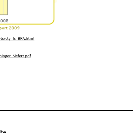
ets/cty_fs_BRA.html
nger_Siefert.pdf
ite