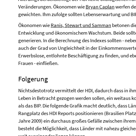
Veränderungen. Ökonomen wie
Bryan Caplan
werfen dem
gewichten. Ihm zufolge sollten Lebenserwartung und BIP 
Ökonomen wie
Ranis, Stewart und Samman
betonen di
Entwicklung und ökonomischem Wachstum.
Beide soll
generieren. In die Berechnung des Indexes sollten - ne
auch der Grad von Ungleichheit in der Einkommensvertei
Erwerbslose, entlohnte Beschäftigung zu finden, und ebe
Frauen - einfließen.
Folgerung
Nichtsdestotrotz vermittelt der HDI, dadurch dass in 
Leben in Betracht gezogen werden sollen, ein weitaus k
als das BIP. Die folgende Grafik macht deutlich, dass Lä
Rangplatz des HDI Reports positionieren (Brasilien Plat
Jahre 2009) ein durchaus großes Gefälle zwischen ihre
besteht die Möglichkeit, dass Länder mit nahezu gleich