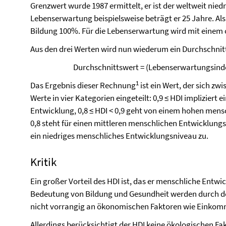
Grenzwert wurde 1987 ermittelt, er ist der weltweit nied
Lebenserwartung beispielsweise beträgt er 25 Jahre. Als o
Bildung 100%. Für die Lebenserwartung wird mit einem 
Aus den drei Werten wird nun wiederum ein Durchschnitt
Durchschnittswert = (Lebenserwartungsindex
1
Das Ergebnis dieser Rechnung
ist ein Wert, der sich zw
Werte in vier Kategorien eingeteilt: 0,9 ≤ HDI impliziert
Entwicklung, 0,8 ≤ HDI < 0,9 geht von einem hohen mens
0,8 steht für einen mittleren menschlichen Entwicklungs
ein niedriges menschliches Entwicklungsniveau zu.
Kritik
Ein großer Vorteil des HDI ist, das er menschliche Entwic
Bedeutung von Bildung und Gesundheit werden durch de
nicht vorrangig an ökonomischen Faktoren wie Einkom
Allerdings berücksichtigt der HDI keine ökologischen F