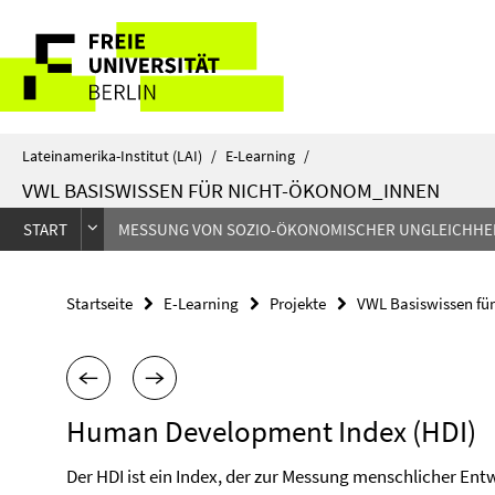
Springe
Service-
direkt
zu
Navigation
Inhalt
Lateinamerika-Institut (LAI)
/
E-Learning
/
VWL BASISWISSEN FÜR NICHT-ÖKONOM_INNEN
START
MESSUNG VON SOZIO-ÖKONOMISCHER UNGLEICHHE
Startseite
E-Learning
Projekte
VWL Basiswissen fü
Human Development Index (HDI)
Der HDI ist ein Index, der zur Messung menschlicher Ent