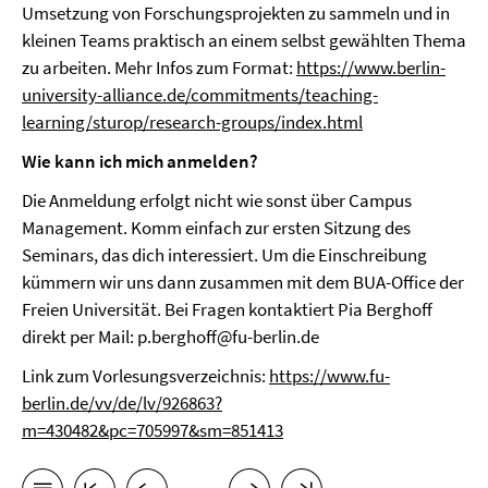
Umsetzung von Forschungsprojekten zu sammeln und in
kleinen Teams praktisch an einem selbst gewählten Thema
zu arbeiten. Mehr Infos zum Format:
https://www.berlin-
university-alliance.de/commitments/teaching-
learning/sturop/research-groups/index.html
Wie kann ich mich anmelden?
Die Anmeldung erfolgt nicht wie sonst über Campus
Management. Komm einfach zur ersten Sitzung des
Seminars, das dich interessiert. Um die Einschreibung
kümmern wir uns dann zusammen mit dem BUA-Office der
Freien Universität. Bei Fragen kontaktiert Pia Berghoff
direkt per Mail: p.berghoff@fu-berlin.de
Link zum Vorlesungsverzeichnis:
https://www.fu-
berlin.de/vv/de/lv/926863?
m=430482&pc=705997&sm=851413