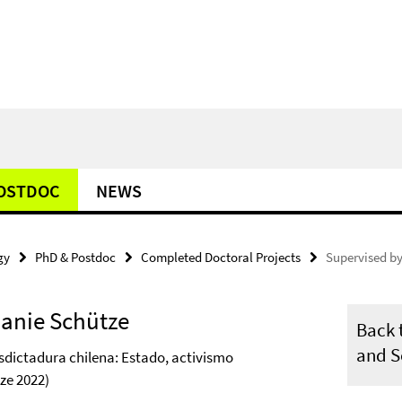
POSTDOC
NEWS
gy
PhD & Postdoc
Completed Doctoral Projects
Supervised by
hanie Schütze
Back t
and S
osdictadura chilena: Estado, activismo
ze 2022)