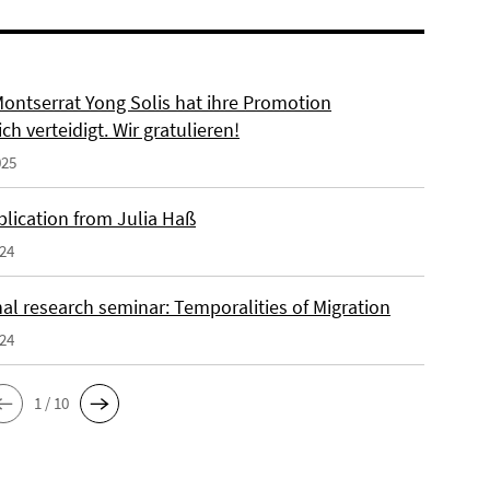
Montserrat Yong Solis hat ihre Promotion
ich verteidigt. Wir gratulieren!
025
lication from Julia Haß
024
al research seminar: Temporalities of Migration
024
1 / 10