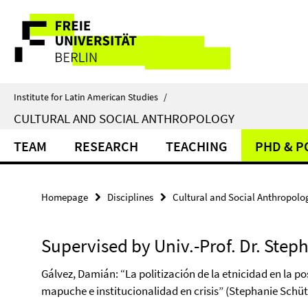
Springe
Service
direkt
zu
Navigation
Inhalt
Institute for Latin American Studies
/
CULTURAL AND SOCIAL ANTHROPOLOGY
TEAM
RESEARCH
TEACHING
PHD & 
Homepage
Disciplines
Cultural and Social Anthropolo
Supervised by Univ.-Prof. Dr. Step
Gálvez, Damián: “La politización de la etnicidad en la p
mapuche e institucionalidad en crisis” (Stephanie Schüt