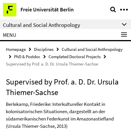
Springe
Service
Freie Universität Berlin
direkt
Navigation
zu
Cultural and Social Anthropology
Inhalt
MENU
Homepage
Disciplines
Cultural and Social Anthropology
PhD & Postdoc
Completed Doctoral Projects
Supervised by Prof. a. D. Dr. Ursula Thiemer-Sachse
Supervised by Prof. a. D. Dr. Ursula
Thiemer-Sachse
Berlekamp, Friederike: Interkultureller Kontakt in
kolonisatorischen Situationen, dargestellt an der
südamerikanischen Federkunst im Amazonastiefland
(Ursula Thiemer-Sachse, 2013)