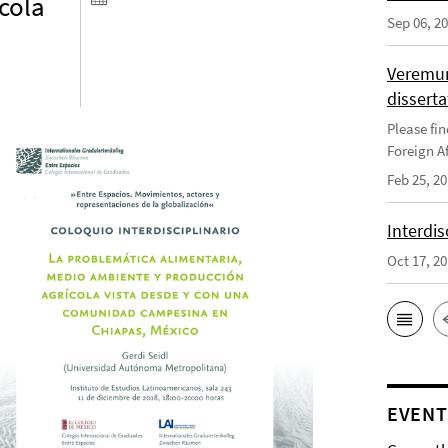
cola
Sep 06, 2
Veremun
disserta
Please fin
Foreign Af
Feb 25, 2
Interdis
Oct 17, 2
EVENT