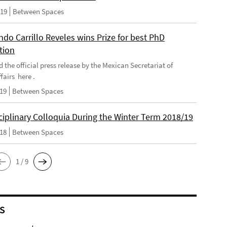
019
Between Spaces
do Carrillo Reveles wins Prize for best PhD
tion
d the official press release by the Mexican Secretariat of
fairs here .
019
Between Spaces
ciplinary Colloquia During the Winter Term 2018/19
018
Between Spaces
1 / 9
S