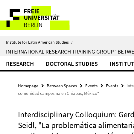
Springe
Service
direkt
zu
Navigation
Inhalt
Institute for Latin American Studies
/
INTERNATIONAL RESEARCH TRAINING GROUP "BETWE
RESEARCH
DOCTORAL STUDIES
INSTITU
Homepage
Between Spaces
Events
Events
Int
comunidad campesina en Chiapas, México"
Interdisciplinary Colloquium: Gerd
Seidl, "La problemática alimentari