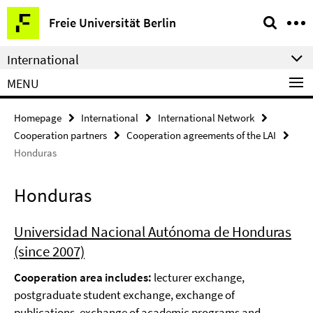
Springe
Service
Freie Universität Berlin
direkt
Navigation
zu
International
Inhalt
MENU
Homepage
International
International Network
Cooperation partners
Cooperation agreements of the LAI
Honduras
Honduras
Universidad Nacional Autónoma de Honduras
(since 2007)
Cooperation area includes:
lecturer exchange,
postgraduate student exchange, exchange of
publications, exchange of academic programs and