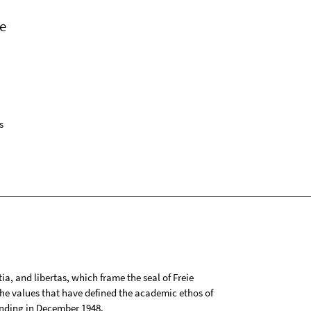
e
s
tia, and libertas, which frame the seal of Freie
 the values that have defined the academic ethos of
ounding in December 1948.