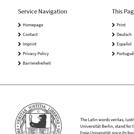
Service Navigation
This Pag
Homepage
Print
Contact
Deutsch
Imprint
Español
Privacy Policy
Portuguê
Barrierefreiheit
The Latin words veritas, iusti
Universität Berlin, stand for
Freie Universität since its f