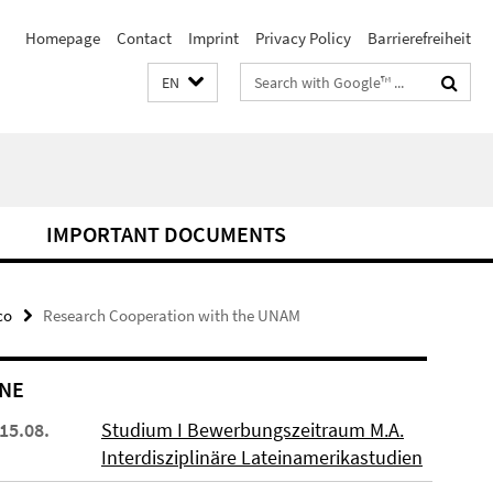
Homepage
Contact
Imprint
Privacy Policy
Barrierefreiheit
Search
EN
terms
I
IMPORTANT DOCUMENTS
co
Research Cooperation with the UNAM
NE
 15.08.
Studium I Bewerbungszeitraum M.A.
Interdisziplinäre Lateinamerikastudien