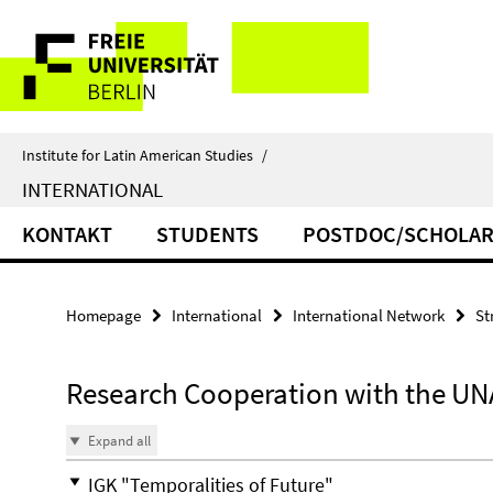
Springe
Service
direkt
zu
Navigation
Inhalt
Institute for Latin American Studies
/
INTERNATIONAL
KONTAKT
STUDENTS
POSTDOC/SCHOLAR
Homepage
International
International Network
St
Research Cooperation with the U
Expand all
IGK "Temporalities of Future"