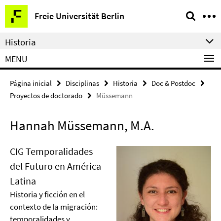
Springe
Herramientas
Freie Universität Berlin
direkt
de
zu
navegación
Historia
Inhalt
MENU
Página inicial
Disciplinas
Historia
Doc & Postdoc
Proyectos de doctorado
Müssemann
Hannah Müssemann, M.A.
CIG Temporalidades
del Futuro en América
Latina
Historia y ficción en el
contexto de la migración:
temporalidades y