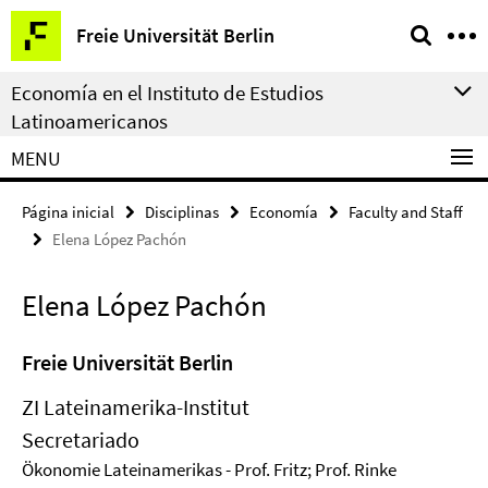
Springe
Herramientas
Freie Universität Berlin
direkt
de
zu
navegación
Economía en el Instituto de Estudios
Inhalt
Latinoamericanos
MENU
Página inicial
Disciplinas
Economía
Faculty and Staff
Elena López Pachón
Elena López Pachón
Freie Universität Berlin
ZI Lateinamerika-Institut
Secretariado
Ökonomie Lateinamerikas - Prof. Fritz; Prof. Rinke