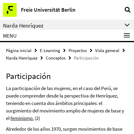
Springe
Herramientas
Freie Universität Berlin
direkt
de
zu
navegación
Narda Henríquez
Inhalt
MENU
Página inicial
E-Learning
Proyectos
Vista general
Narda Henríquez
Conceptos
Participación
Participación
La participación de las mujeres, en el caso del Perú, se
puede comprender desde la perspectiva de Henríquez,
teniendo en cuenta dos ámbitos principales: el
surgimiento del movimiento amplio de mujeres de base y
el
feminismo.
(2)
Alrededor de los años 1970, surgen movimientos de base