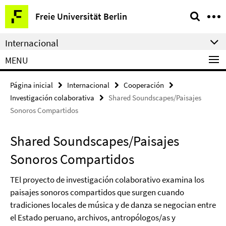
Springe
Herramientas
Freie Universität Berlin
direkt
de
zu
navegación
Internacional
Inhalt
MENU
Página inicial
Internacional
Cooperación
Investigación colaborativa
Shared Soundscapes/Paisajes
Sonoros Compartidos
Shared Soundscapes/Paisajes
Sonoros Compartidos
TEl proyecto de investigación colaborativo examina los
paisajes sonoros compartidos que surgen cuando
tradiciones locales de música y de danza se negocian entre
el Estado peruano, archivos, antropólogos/as y