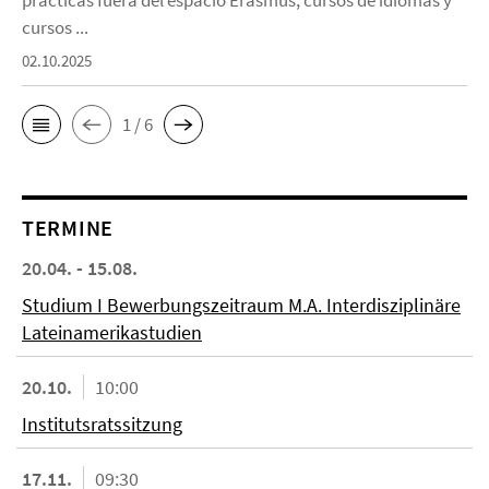
prácticas fuera del espacio Erasmus, cursos de idiomas y
cursos ...
02.10.2025
1 / 6
TERMINE
20.04. - 15.08.
Studium I Bewerbungszeitraum M.A. Interdisziplinäre
Lateinamerikastudien
20.10.
10:00
Institutsratssitzung
17.11.
09:30