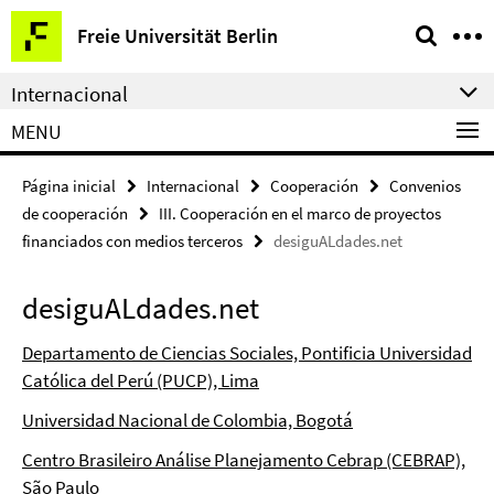
Springe
Herramientas
Freie Universität Berlin
direkt
de
zu
navegación
Internacional
Inhalt
MENU
Página inicial
Internacional
Cooperación
Convenios
de cooperación
III. Cooperación en el marco de proyectos
financiados con medios terceros
desiguALdades.net
desiguALdades.net
Departamento de Ciencias Sociales, Pontificia Universidad
Católica del Perú (PUCP), Lima
Universidad Nacional de Colombia, Bogotá
Centro Brasileiro Análise Planejamento Cebrap (CEBRAP),
São Paulo