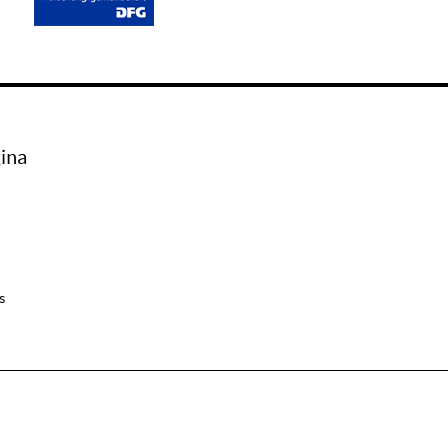
ina
s