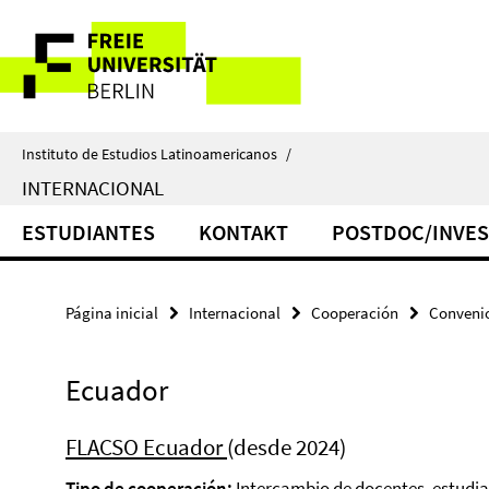
Springe
Herramientas
direkt
zu
de
Inhalt
navegación
Instituto de Estudios Latinoamericanos
/
INTERNACIONAL
ESTUDIANTES
KONTAKT
POSTDOC/INVES
Página inicial
Internacional
Cooperación
Convenio
Ecuador
FLACSO Ecuador
(desde 2024)
Tipo de cooperación:
Intercambio de docentes, estudia