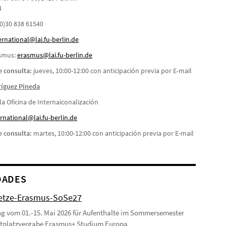
4
 (0)30 838 61540
ernational@lai.fu-berlin.de
asmus:
erasmus@lai.fu-berlin.de
 consulta:
jueves, 10:00-12:00 con anticipación previa por E-mail
ríguez Pineda
a Oficina de Internaiconalización
rnational@lai.fu-berlin.de
 consulta:
martes, 10:00-12:00 con anticipación previa por E-mail
DADES
etze-Erasmus-SoSe27
 vom 01.-15. Mai 2026 für Aufenthalte im Sommersemester
stplatzvergabe Erasmus+ Studium Europa