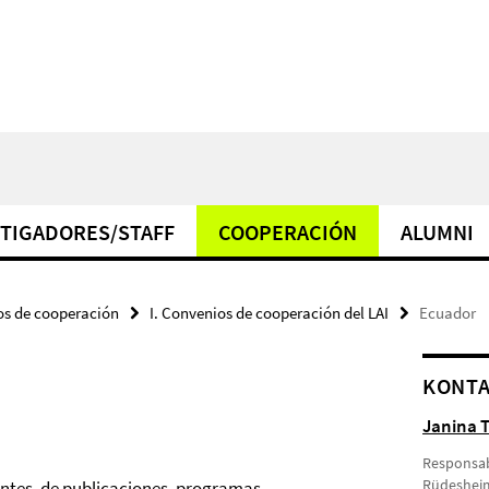
TIGADORES/STAFF
COOPERACIÓN
ALUMNI
s de cooperación
I. Convenios de cooperación del LAI
Ecuador
KONT
Janina T
Responsab
Rüdesheime
ntes, de publicaciones, programas