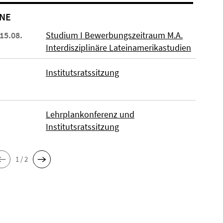
NE
 15.08.
Studium I Bewerbungszeitraum M.A.
Interdisziplinäre Lateinamerikastudien
Institutsratssitzung
Lehrplankonferenz und
Institutsratssitzung
1 / 2