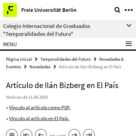
Springe
Herramientas
Freie Universität Berlin
direkt
de
zu
navegación
Colegio Internacional de Graduados
Inhalt
"Temporalidades del Futuro"
MENU
Página inicial
Temporalidades del Futuro
Novedades &
Eventos
Novedades
Artículo de Ilán Bizberg en El País
Artículo de Ilán Bizberg en El País
Noticias de 11.06.2020
»
Vínculo al artículo como PDF.
»
Vínculo al artículo en El País.