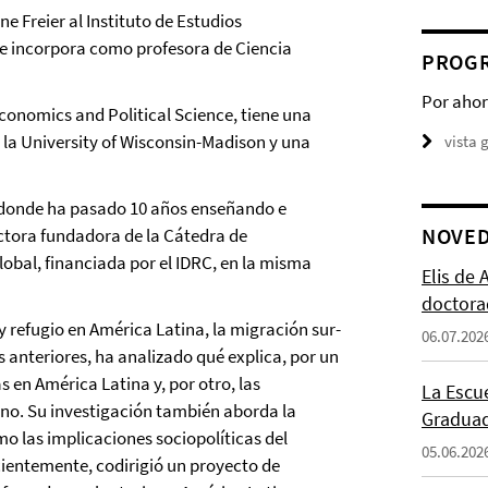
e Freier al Instituto de Estudios
se incorpora como profesora de Ciencia
PROGR
Por ahor
Economics and Political Science, tiene una
 la University of Wisconsin-Madison y una
vista 
, donde ha pasado 10 años enseñando e
NOVE
ectora fundadora de la Cátedra de
obal, financiada por el IDRC, en la misma
Elis de
doctora
y refugio en América Latina, la migración sur-
06.07.202
s anteriores, ha analizado qué explica, por un
as en América Latina y, por otro, las
La Escu
ano. Su investigación también aborda la
Graduad
mo las implicaciones sociopolíticas del
05.06.202
ecientemente, codirigió un proyecto de