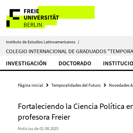
Springe
Herramientas
direkt
zu
de
Inhalt
navegación
Instituto de Estudios Latinoamericanos
/
COLEGIO INTERNACIONAL DE GRADUADOS "TEMPORA
INVESTIGACIÓN
DOCTORADO
INSTITUCI
Página inicial
Temporalidades del Futuro
Novedades &
Fortaleciendo la Ciencia Política e
profesora Freier
Noticias de 01.08.2025