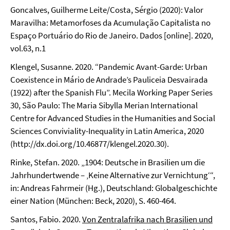
Goncalves, Guilherme Leite/Costa, Sérgio (2020): Valor
Maravilha: Metamorfoses da Acumulação Capitalista no
Espaço Portuário do Rio de Janeiro. Dados [online]. 2020,
vol.63, n.1
Klengel, Susanne. 2020. “Pandemic Avant-Garde: Urban
Coexistence in Mário de Andrade’s Pauliceia Desvairada
(1922) after the Spanish Flu”. Mecila Working Paper Series
30, São Paulo: The Maria Sibylla Merian International
Centre for Advanced Studies in the Humanities and Social
Sciences Conviviality-Inequality in Latin America, 2020
(http://dx.doi.org/10.46877/klengel.2020.30).
Rinke, Stefan. 2020. „1904: Deutsche in Brasilien um die
Jahrhundertwende – ‚Keine Alternative zur Vernichtung‘“,
in: Andreas Fahrmeir (Hg.), Deutschland: Globalgeschichte
einer Nation (München: Beck, 2020), S. 460-464.
Santos, Fabio. 2020.
Von Zentralafrika nach Brasilien und