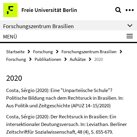
Springe
Service-
Freie Universität Berlin
direkt
Navigation
zu
Forschungszentrum Brasilien
Inhalt
MENÜ
Startseite
Forschung
Forschungszentrum Brasilien
Forschung
Publikationen
Aufsätze
2020
2020
Costa, Sérgio (2020): Eine "Unparteiische Schule"?
Politische Bildung nach dem Rechtsruck in Brasilien. In:
Aus Politik und Zeitgeschichte (APUZ 14–15/2020)
Costa, Sérgio (2020): Der Rechtsruck in Brasilien: Ein
intersektionaler Deutungsversuch. In: Leviathan. Berliner
Zeitschriftfür Sozialwissenschaft, 48 (4), S. 655-679.