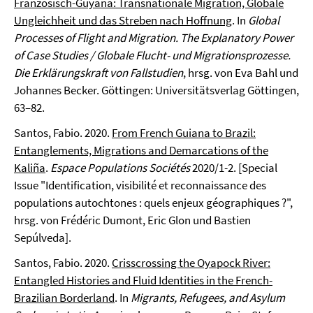
Französisch-Guyana: Transnationale Migration, Globale
Ungleichheit und das Streben nach Hoffnung
. In
Global
Processes of Flight and Migration. The Explanatory Power
of Case Studies / Globale Flucht- und Migrationsprozesse.
Die Erklärungskraft von Fallstudien
, hrsg. von Eva Bahl und
Johannes Becker. Göttingen: Universitätsverlag Göttingen,
63–82.
Santos, Fabio. 2020.
From French Guiana to Brazil:
Entanglements, Migrations and Demarcations of the
Kaliña
.
Espace Populations Sociétés
2020/1-2. [Special
Issue "Identification, visibilité et reconnaissance des
populations autochtones : quels enjeux géographiques ?",
hrsg. von Frédéric Dumont, Eric Glon und Bastien
Sepúlveda].
Santos, Fabio. 2020.
Crisscrossing the Oyapock River:
Entangled Histories and Fluid Identities in the French-
Brazilian Borderland
. In
Migrants, Refugees, and Asylum