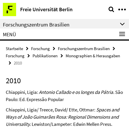
Springe
Service-
Freie Universität Berlin
direkt
Navigation
zu
Forschungszentrum Brasilien
Inhalt
MENÜ
Startseite
Forschung
Forschungszentrum Brasilien
Forschung
Publikationen
Monographien & Herausgaben
2010
2010
Chiappini, Ligia:
Antonio Callado e os longes da Pátria.
São
Paulo: Ed. Expressão Popular
Chiappini, Ligia/ Treece, David/ Ette, Ottmar:
Spaces and
Ways of João Guimarães Rosa: Regional Dimensions and
Universality.
Lewiston/Lampeter: Edwin Mellen Press.